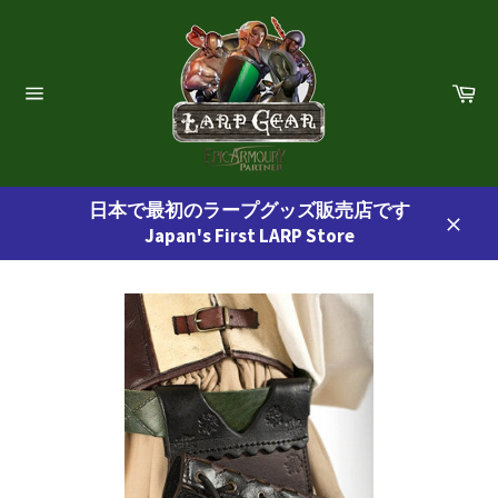
コ
ン
テ
ン
カ
ー
ツ
サ
ト
イ
に
ト
ス
ナ
ビ
キ
ゲ
日本で最初のラープグッズ販売店です
ッ
ー
Japan's First LARP Store
プ
シ
閉
ョ
す
じ
ン
る
る