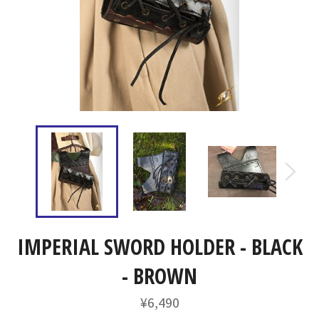
IMPERIAL SWORD HOLDER - BLACK
- BROWN
通
¥6,490
常