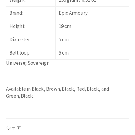
Brand:
Epic Armoury
Height:
19 cm
Diameter:
5 cm
Belt loop:
5 cm
Universe; Sovereign
Available in Black, Brown/Black, Red/Black, and
Green/Black.
シェア