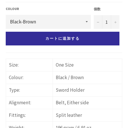
価
格
COLOUR
個数
−
+
カートに追加する
Size:
One Size
Colour:
Black / Brown
Type:
Sword Holder
Alignment:
Belt, Either side
Fittings:
Split leather
Weight:
196 gram / 6,91 oz