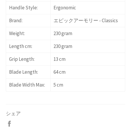
Handle Style:
Ergonomic
Brand:
エピックアーモリー
- Classics
Weight:
230 gram
Length cm:
230 gram
Grip Length:
13 cm
Blade Length:
64 cm
Blade Width Max:
5 cm
シェア
Facebook
で