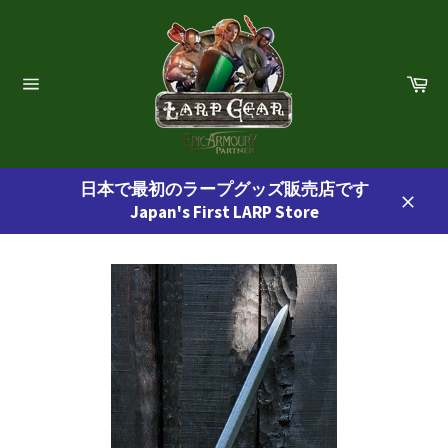
コ
ン
テ
ン
カ
ー
ツ
サ
ト
イ
に
ト
ス
ナ
ビ
キ
ゲ
日本で最初のラープグッズ販売店です
ッ
ー
Japan's First LARP Store
プ
シ
閉
ョ
す
じ
ン
る
る