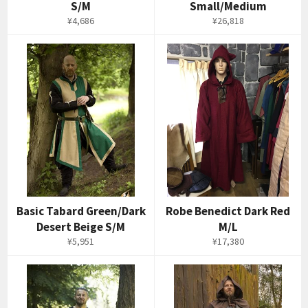
S/M
Small/Medium
通
通
¥4,686
¥26,818
常
常
価
価
格
格
Basic Tabard Green/Dark
Robe Benedict Dark Red
Desert Beige S/M
M/L
通
通
¥5,951
¥17,380
常
常
価
価
格
格