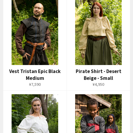
Vest Tristan Epic Black
Pirate Shirt - Desert
Medium
Beige - Small
通
通
¥7,590
¥4,950
常
常
価
価
格
格