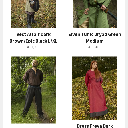
Vest Altair Dark
Elven Tunic Dryad Green
Brown/Epic Black L/XL
Medium
通
通
¥13,200
¥11,495
常
常
価
価
格
格
Dress Freya Dark