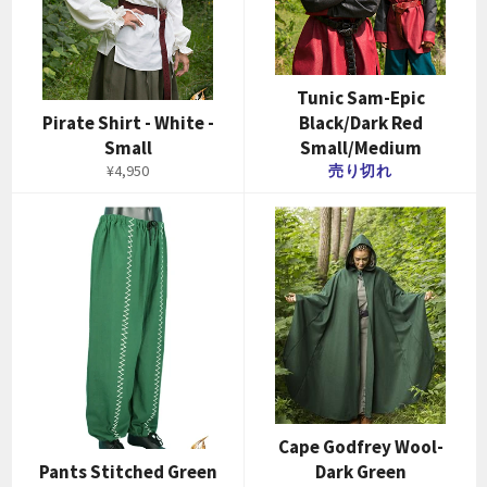
Tunic Sam-Epic
Pirate Shirt - White -
Black/Dark Red
Small
Small/Medium
通
¥4,950
売り切れ
常
価
格
Cape Godfrey Wool-
Pants Stitched Green
Dark Green