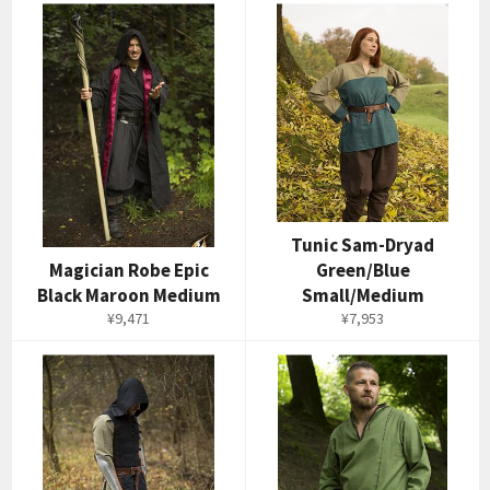
価
価
格
格
Tunic Sam-Dryad
Magician Robe Epic
Green/Blue
Black Maroon Medium
Small/Medium
通
通
¥9,471
¥7,953
常
常
価
価
格
格