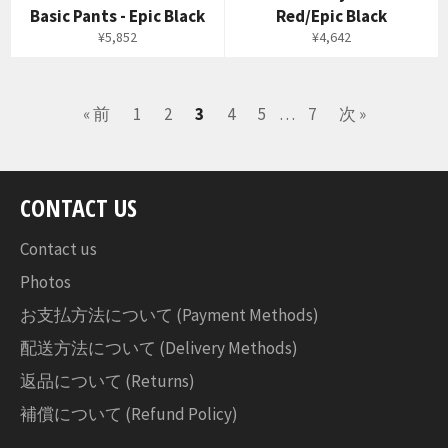
Basic Pants - Epic Black
Red/Epic Black
通
通
¥5,852
¥4,642
常
常
価
価
格
格
« 前
1
2
3
4
5
…
7
次 »
CONTACT US
Contact us
Photos
お支払方法について (Payment Methods)
配送方法について (Delivery Methods)
返品について (Returns)
補償について (Refund Policy)