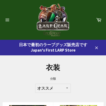
コ
ン
テ
ン
カ
ー
ツ
サ
ト
イ
に
ト
ス
ナ
ビ
キ
ゲ
日本で最初のラープグッズ販売店です
ッ
ー
Japan's First LARP Store
プ
シ
閉
ョ
す
じ
ン
る
る
衣装
分類