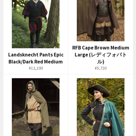
RFB Cape Brown Medium
Landsknecht Pants Epic
Large (レディフォバト
Black/Dark Red Medium
ル)
通
通
¥12,100
¥5,720
常
常
価
価
格
格