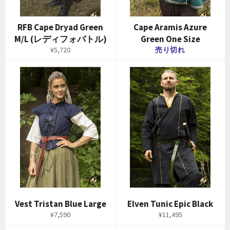
RFB Cape Dryad Green
Cape Aramis Azure
M/L (レディフォバトル)
Green One Size
通
¥5,720
売り切れ
常
価
格
Vest Tristan Blue Large
Elven Tunic Epic Black
通
通
¥7,590
¥11,495
常
常