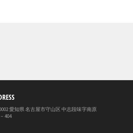
で
シ
ェ
ア
す
る
DRESS
3-0002 愛知県 名古屋市守山区 中志段味字南原
5－404