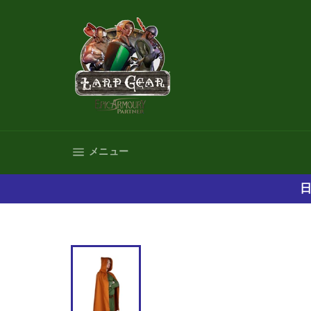
コ
ン
テ
ン
ツ
に
ス
キ
ッ
プ
サイトナビゲーション
メニュー
す
る
日