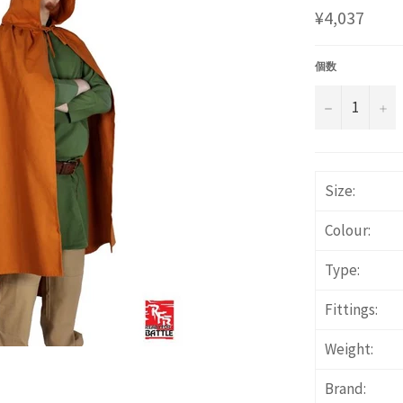
通
¥4,037
常
価
格
個数
−
+
Size:
Colour:
Type:
Fittings:
Weight:
Brand: