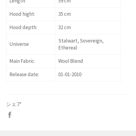
Length:
59 cm
Hood hight:
35 cm
Hood depth:
32 cm
Stalwart, Sovereign,
Universe
Ethereal
Main Fabric:
Wool Blend
Release date:
01-01-2010
シェア
Facebook
で
シ
ェ