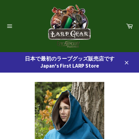
コ
ン
テ
ン
カ
ー
ツ
サ
ト
イ
に
ト
ス
ナ
ビ
キ
ゲ
日本で最初のラープグッズ販売店です
ッ
ー
Japan's First LARP Store
プ
シ
閉
ョ
す
じ
ン
る
る