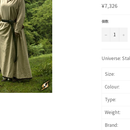
通
¥7,326
常
価
格
個数
−
+
Universe: Sta
Size:
Colour:
Type:
Weight:
Brand: