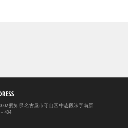
で
シ
ェ
ア
す
る
DRESS
3-0002 愛知県 名古屋市守山区 中志段味字南原
5－404