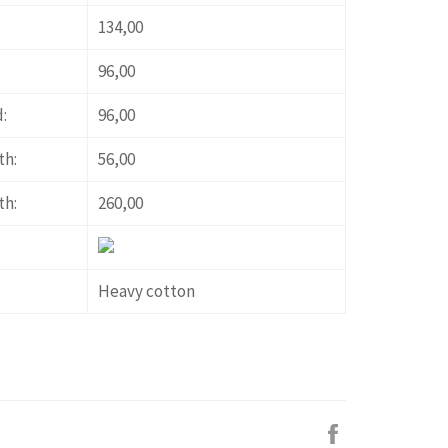
134,00
96,00
:
96,00
th:
56,00
th:
260,00
Heavy cotton
Facebook