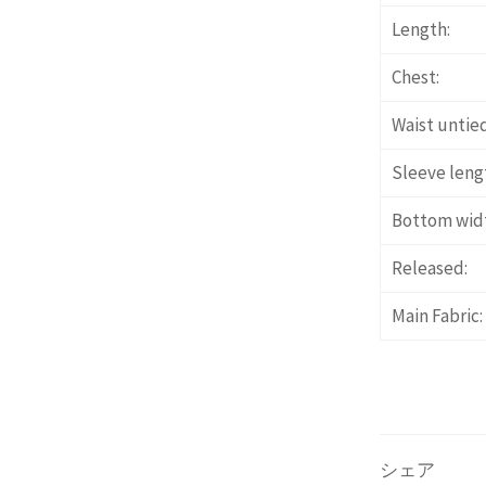
Length:
Chest:
Waist untied
Sleeve leng
Bottom wid
Released:
Main Fabric:
シェア