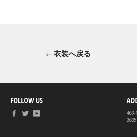
衣装へ戻る
FOLLOW US
AD
Facebook
Twitter
YouTube
46
268