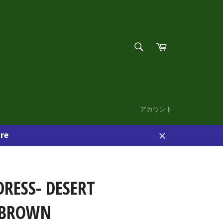
検
カ
索
ー
検
す
ト
索
る
す
る
アカウント
re
閉
じ
る
DRESS- DESERT
/BROWN