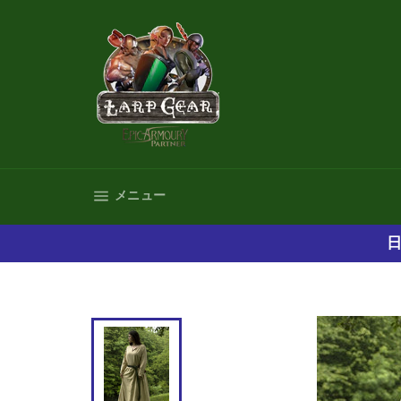
コ
ン
テ
ン
ツ
に
ス
キ
ッ
プ
サイトナビゲーション
メニュー
す
る
日