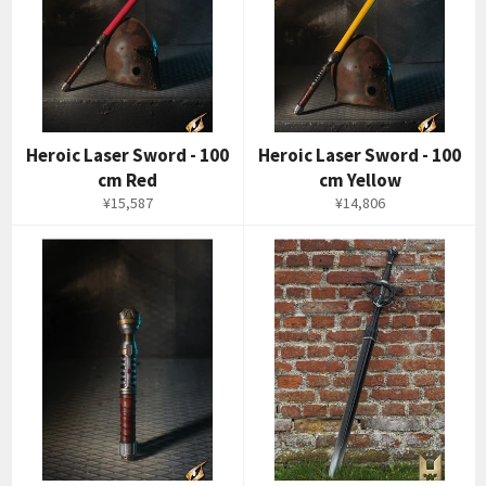
Heroic Laser Sword - 100
Heroic Laser Sword - 100
cm Red
cm Yellow
通
通
¥15,587
¥14,806
常
常
価
価
格
格