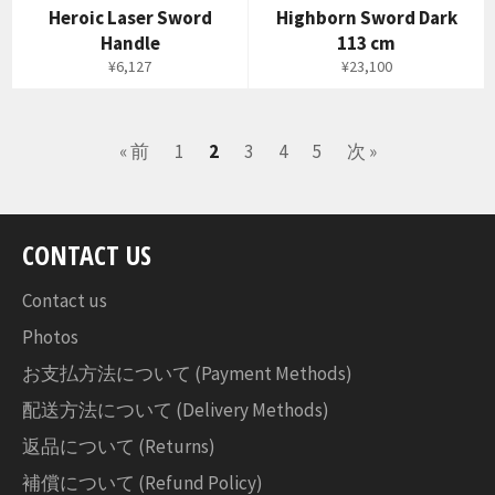
Heroic Laser Sword
Highborn Sword Dark
Handle
113 cm
通
通
¥6,127
¥23,100
常
常
価
価
格
格
« 前
1
2
3
4
5
次 »
CONTACT US
Contact us
Photos
お支払方法について (Payment Methods)
配送方法について (Delivery Methods)
返品について (Returns)
補償について (Refund Policy)