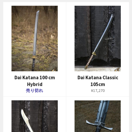
Dai Katana 100 cm
Dai Katana Classic
Hybrid
105cm
通
売り切れ
¥17,270
常
価
格