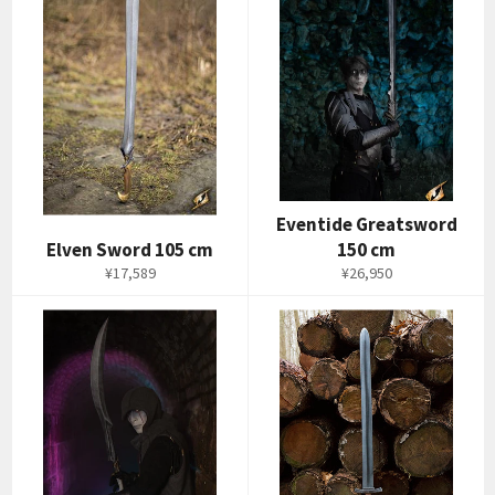
Eventide Greatsword
Elven Sword 105 cm
150 cm
通
通
¥17,589
¥26,950
常
常
価
価
格
格