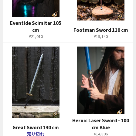
Eventide Scimitar 105
cm
Footman Sword 110 cm
通
通
¥21,010
¥19,140
常
常
価
価
格
格
Heroic Laser Sword - 100
Great Sword 140 cm
cm Blue
通
売り切れ
¥14,806