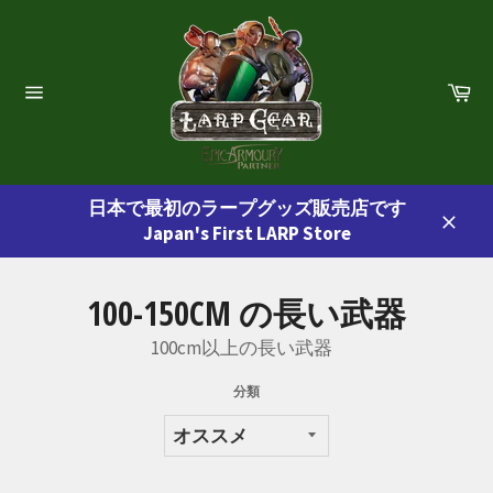
コ
ン
テ
ン
カ
ー
ツ
サ
ト
イ
に
ト
ス
ナ
ビ
キ
ゲ
日本で最初のラープグッズ販売店です
ッ
ー
Japan's First LARP Store
プ
シ
閉
ョ
す
じ
ン
る
る
100-150CM の長い武器
100cm以上の長い武器
分類