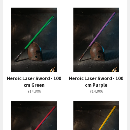
常
価
格
Heroic Laser Sword - 100
Heroic Laser Sword - 100
cm Green
cm Purple
通
通
¥14,806
¥14,806
常
常
価
価
格
格