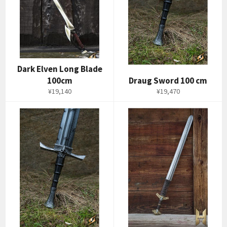
Dark Elven Long Blade
100cm
Draug Sword 100 cm
通
通
¥19,140
¥19,470
常
常
価
価
格
格